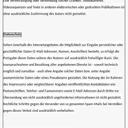
Eine Vervielfältigung oder Verwendung solcher Grafiken, Tondokumente,
Videosequenzen und Texte in anderen elektronischen oder gedruckten Publikationen ist
ohne ausdrückliche Zustimmung des Autors nicht gestattet.
Datenschutz
Sofern innerhalb des Internetangebotes die Möglichkeit zur Eingabe persönlicher oder
geschäftlicher Daten (E-Mail-Adressen, Namen, Anschriften) besteht, so erfolgt die
Preisgabe dieser Daten seitens des Nutzers auf ausdrücklich freiwilliger Basis. Die
Inanspruchnahme und Bezahlung aller angebotenen Dienste ist - soweit technisch
möglich und zumutbar - auch ohne Angabe solcher Daten bzw. unter Angabe
anonymisierter Daten oder eines Pseudonyms gestattet. Die Nutzung der im Rahmen
des Impressums oder vergleichbarer Angaben veröffentlichten Kontaktdaten wie
Postanschriften, Telefon- und Faxnummern sowie E-Mail-Adressen durch Dritte zur
Übersendung von nicht ausdrücklich angeforderten Informationen ist nicht gestattet.
Rechtliche Schritte gegen die Versender von so genannten Spam-Mails bei Verstößen
gegen dieses Verbot sind ausdrücklich vorbehalten.