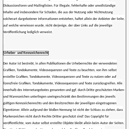
Diskussionsforen und Mailinglisten. Für illegale, fehlerhafte oder unvollständige
Inhalte und insbesondere für Schäden, die aus der Nutzung oder Nichtnutzung
solcherart dargebotener Informationen entstehen, haftet allein der Anbieter der Seite,
auf welche verwiesen wurde, nicht derjenige, der über Links auf die jeweilige
Veröffentlichung lediglich verweist.
Urheber- und Kennzeichenrecht
Der Autor ist bestrebt, in allen Publikationen die Urheberrechte der verwendeten
Grafiken, Tondokumente, Videosequenzen und Texte zu beachten, von ihm selbst
erstellte Grafiken, Tondokumente, Videosequenzen und Texte zu nutzen oder auf
lizenzfreie Grafiken, Tondokumente, Videosequenzen und Texte zurückzugreifen. Alle
innerhalb des Internetangebotes genannten und ggf. durch Dritte geschützten Marken-
und Warenzeichen unterliegen uneingeschränkt den Bestimmungen des jeweils
gültigen Kennzeichenrechts und den Besitzrechten der jeweiligen eingetragenen
Eigentümer. Allein aufgrund der bloßen Nennung ist nicht der Schluss zu ziehen, dass
Markenzeichen nicht durch Rechte Dritter geschützt sind! Das Copyright für
veröffentlichte, vom Autor selbst erstellte Objekte bleibt allein beim Autor der Seiten.