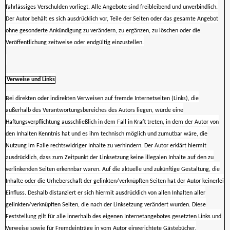
fahrlässiges Verschulden vorliegt. Alle Angebote sind freibleibend und unverbindlich.
Der Autor behält es sich ausdrücklich vor, Teile der Seiten oder das gesamte Angebot
ohne gesonderte Ankündigung zu verändern, zu ergänzen, zu löschen oder die
Veröffentlichung zeitweise oder endgültig einzustellen.
Verweise und Links
Bei direkten oder indirekten Verweisen auf fremde Internetseiten (Links), die
außerhalb des Verantwortungsbereiches des Autors liegen, würde eine
Haftungsverpflichtung ausschließlich in dem Fall in Kraft treten, in dem der Autor von
den Inhalten Kenntnis hat und es ihm technisch möglich und zumutbar wäre, die
Nutzung im Falle rechtswidriger Inhalte zu verhindern. Der Autor erklärt hiermit
ausdrücklich, dass zum Zeitpunkt der Linksetzung keine illegalen Inhalte auf den zu
verlinkenden Seiten erkennbar waren. Auf die aktuelle und zukünftige Gestaltung, die
Inhalte oder die Urheberschaft der gelinkten/verknüpften Seiten hat der Autor keinerlei
Einfluss. Deshalb distanziert er sich hiermit ausdrücklich von allen Inhalten aller
gelinkten/verknüpften Seiten, die nach der Linksetzung verändert wurden. Diese
Feststellung gilt für alle innerhalb des eigenen Internetangebotes gesetzten Links und
Verweise sowie für Fremdeinträge in vom Autor eingerichtete Gästebücher,