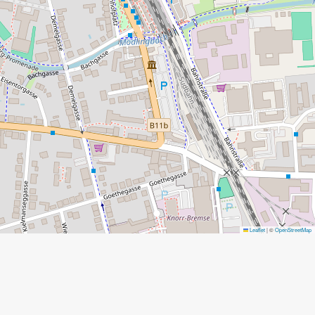
Leaflet
|
©
OpenStreetMap