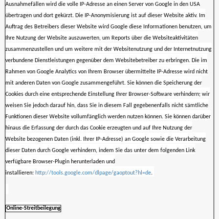
Ausnahmefällen wird die volle IP-Adresse an einen Server von Google in den USA
übertragen und dort gekürzt. Die IP-Anonymisierung ist auf dieser Website aktiv. Im
Auftrag des Betreibers dieser Website wird Google diese Informationen benutzen, um
Ihre Nutzung der Website auszuwerten, um Reports über die Websiteaktivitäten
zusammenzustellen und um weitere mit der Websitenutzung und der Internetnutzung
verbundene Dienstleistungen gegenüber dem Websitebetreiber zu erbringen. Die im
Rahmen von Google Analytics von Ihrem Browser übermittelte IP-Adresse wird nicht
mit anderen Daten von Google zusammengeführt. Sie können die Speicherung der
Cookies durch eine entsprechende Einstellung Ihrer Browser-Software verhindern; wir
weisen Sie jedoch darauf hin, dass Sie in diesem Fall gegebenenfalls nicht sämtliche
Funktionen dieser Website vollumfänglich werden nutzen können. Sie können darüber
hinaus die Erfassung der durch das Cookie erzeugten und auf Ihre Nutzung der
Website bezogenen Daten (inkl. Ihrer IP-Adresse) an Google sowie die Verarbeitung
dieser Daten durch Google verhindern, indem Sie das unter dem folgenden Link
verfügbare Browser-Plugin herunterladen und
installieren:
http://tools.google.com/dlpage/gaoptout?hl=de
.
Online-Streitbeilegung